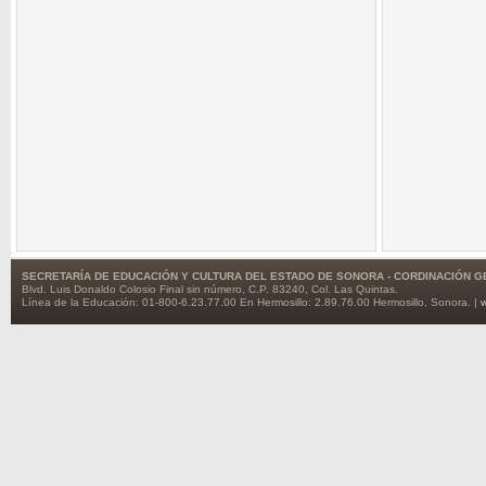
SECRETARÍA DE EDUCACIÓN Y CULTURA DEL ESTADO DE SONORA - CORDINACIÓN
Blvd. Luis Donaldo Colosio Final sin número, C.P. 83240, Col. Las Quintas.
Línea de la Educación: 01-800-6.23.77.00 En Hermosillo: 2.89.76.00 Hermosillo, Sonora. |