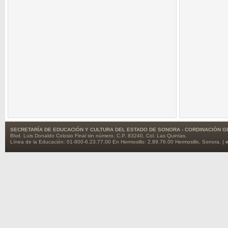
SECRETARÍA DE EDUCACIÓN Y CULTURA DEL ESTADO DE SONORA - CORDINACIÓN
Blvd. Luis Donaldo Colosio Final sin número, C.P. 83240, Col. Las Quintas.
Línea de la Educación: 01-800-6.23.77.00 En Hermosillo: 2.89.76.00 Hermosillo, Sonora. |