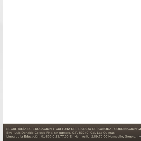
SECRETARÍA DE EDUCACIÓN Y CULTURA DEL ESTADO DE SONORA - CORDINACIÓN
Blvd. Luis Donaldo Colosio Final sin número, C.P. 83240, Col. Las Quintas.
Línea de la Educación: 01-800-6.23.77.00 En Hermosillo: 2.89.76.00 Hermosillo, Sonora. |